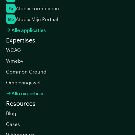
Atabix Formulieren
Atabix Mijn Portaal
Alle applicaties

Expertises
WCAG
Wmebv
Common Ground
Omgevingswet
Alle expertises

Resources
Blog
Cases
Whitepapers