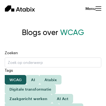
Menu
Blogs over
WCAG
Zoeken
Tags
WCAG
AI
Atabix
Digitale transformatie
Zaakgericht werken
AI Act