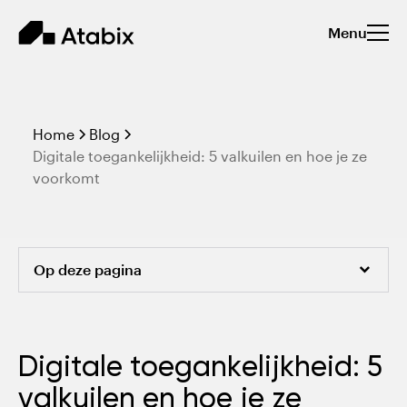
Menu
Home
Blog
Digitale toegankelijkheid: 5 valkuilen en hoe je ze
voorkomt
Op deze pagina
Waarom digitale toegankelijkheid zo belangrijk is
Digitale toegankelijkheid: 5
Wet- en regelgeving in het kort
valkuilen en hoe je ze