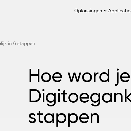
Oplossingen

Applicatie
ijk in 6 stappen
Hoe word je
Digitoeganke
stappen