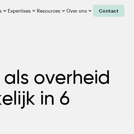
s

Expertises

Resources

Over ons

Contact
 als overheid
lijk in 6