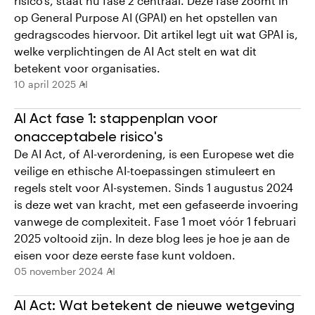
risico's, staat nu fase 2 centraal. Deze fase zoomt in
op General Purpose AI (GPAI) en het opstellen van
gedragscodes hiervoor. Dit artikel legt uit wat GPAI is,
welke verplichtingen de AI Act stelt en wat dit
betekent voor organisaties.
10 april 2025
AI
A I Act fase 1: stappenplan voor
onacceptabele risico's
De AI Act, of AI-verordening, is een Europese wet die
veilige en ethische AI-toepassingen stimuleert en
regels stelt voor AI-systemen. Sinds 1 augustus 2024
is deze wet van kracht, met een gefaseerde invoering
vanwege de complexiteit. Fase 1 moet vóór 1 februari
2025 voltooid zijn. In deze blog lees je hoe je aan de
eisen voor deze eerste fase kunt voldoen.
05 november 2024
AI
AI Act: W at betekent de nieuwe wetgeving