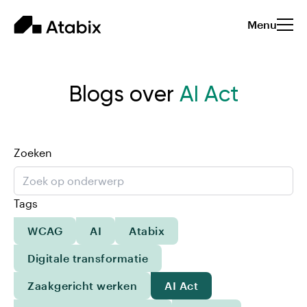
Menu
Blogs over
AI Act
Zoeken
Tags
WCAG
AI
Atabix
Digitale transformatie
Zaakgericht werken
AI Act