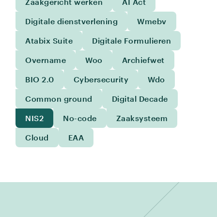
Zaakgericht werken
AI Act
Digitale dienstverlening
Wmebv
Atabix Suite
Digitale Formulieren
Overname
Woo
Archiefwet
BIO 2.0
Cybersecurity
Wdo
Common ground
Digital Decade
NIS2
No-code
Zaaksysteem
Cloud
EAA