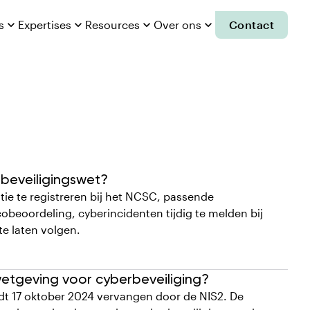
s

Expertises

Resources

Over ons

Contact
2
rbeveiligingswet?
tie te registreren bij het NCSC, passende
obeoordeling, cyberincidenten tijdig te melden bij
te laten volgen.
wetgeving voor cyberbeveiliging?
rdt 17 oktober 2024 vervangen door de NIS2. De