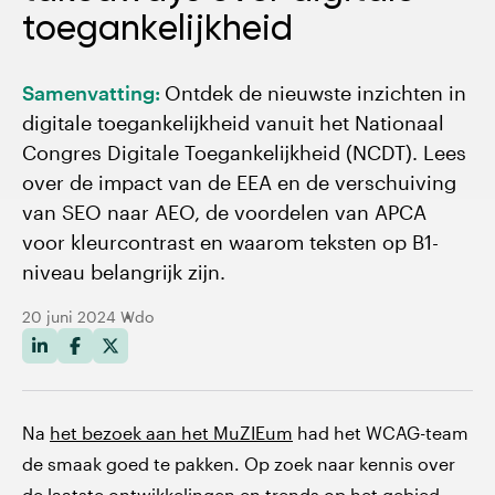
De belangrijkste takeaways van het NCDT
toegankelijkheid
congres
Samenvatting:
Ontdek de nieuwste inzichten in
Takeaway 1: De European Accessibility Act wordt
digitale toegankelijkheid vanuit het Nationaal
een gamechanger
Congres Digitale Toegankelijkheid (NCDT). Lees
over de impact van de EEA en de verschuiving
Takeaway 2: Er komt een verschuiving van SEO
van SEO naar AEO, de voordelen van APCA
naar AEO
voor kleurcontrast en waarom teksten op B1-
niveau belangrijk zijn.
Takeaway 3: APCA - een verbeterde manier om
kleurcontrast te berekenen
20 juni 2024
Wdo
Takeaway 4: Waarom teksten op B1 niveau de
digitale toegankelijkheid vergroten
Na
het bezoek aan het MuZIEum
had het WCAG-team
de smaak goed te pakken. Op zoek naar kennis over
de laatste ontwikkelingen en trends op het gebied