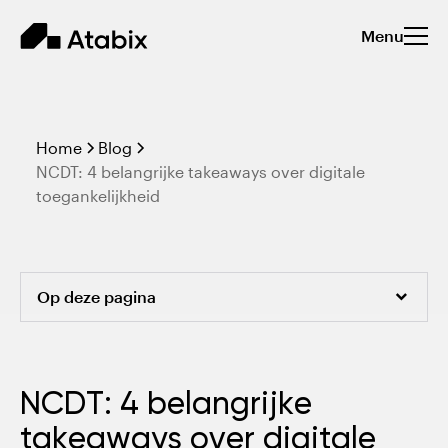
Menu
Home
Blog
NCDT: 4 belangrijke takeaways over digitale
toegankelijkheid
Op deze pagina
Wat is het NCDT?
NCDT: 4 belangrijke
Een indrukwekkende line-up van sprekers
takeaways over digitale