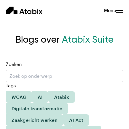
Menu
Blogs over
Atabix Suite
Zoeken
Tags
WCAG
AI
Atabix
Digitale transformatie
Zaakgericht werken
AI Act