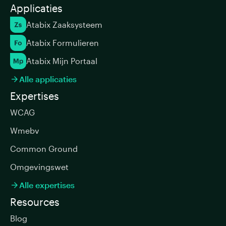
Applicaties
Atabix Zaaksysteem
Atabix Formulieren
Atabix Mijn Portaal
Alle applicaties

Expertises
WCAG
Wmebv
Common Ground
Omgevingswet
Alle expertises

Resources
Blog