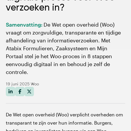
verzoeken in?
Mijn Portaal: Het overzicht voor aanvragen en
communicatie
Samenvatting:
De Wet open overheid (Woo)
vraagt om zorgvuldige, transparante en tijdige
Richt in 8 stappen het proces voor een Woo-
afhandeling van informatieverzoeken. Met
verzoek in
Atabix Formulieren, Zaaksysteem en Mijn
Portaal stel je het Woo-proces in 8 stappen
Altijd grip op het Woo-proces
eenvoudig digitaal in en behoud je zelf de
controle.
19 juni 2025
Woo
De Wet open overheid (Woo) verplicht overheden om
transparant te zijn over hun informatie. Burgers,
bedrijven en journalisten kunnen via een Woo-