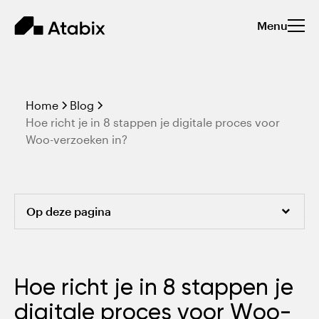
Menu
Home
Blog
Hoe richt je in 8 stappen je digitale proces voor
Woo-verzoeken in?
Op deze pagina
Formulieren: Eenvoudig Woo-verzoeken indienen
Hoe richt je in 8 stappen je
Zaaksysteem: Behandelen, bewaken en
digitale proces voor Woo-
archiveren