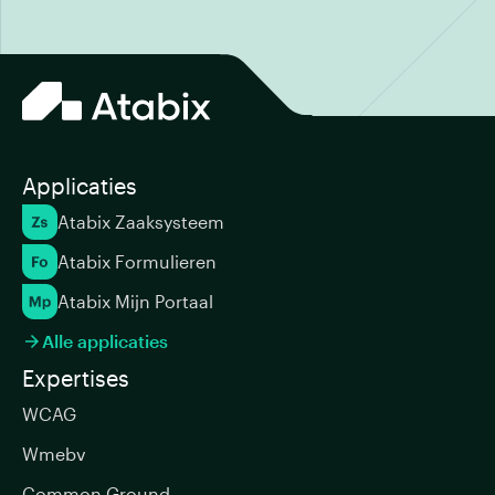
Applicaties
Atabix Zaaksysteem
Atabix Formulieren
Atabix Mijn Portaal
Alle applicaties

Expertises
WCAG
Wmebv
Common Ground