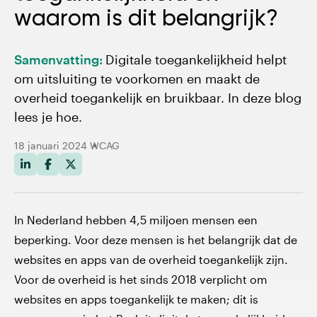
De 4 principes
waarom is dit belangrijk?
De 13 richtlijnen
Samenvatting:
Digitale toegankelijkheid helpt
om uitsluiting te voorkomen en maakt de
De 86 succescriteria
overheid toegankelijk en bruikbaar. In deze blog
lees je hoe.
De 3 WCAG toegankelijkheidsniveaus
18 januari 2024
WCAG
Wat is verplicht
In Nederland hebben 4,5 miljoen mensen een
beperking. Voor deze mensen is het belangrijk dat de
websites en apps van de overheid toegankelijk zijn.
Voor de overheid is het sinds 2018 verplicht om
websites en apps toegankelijk te maken; dit is