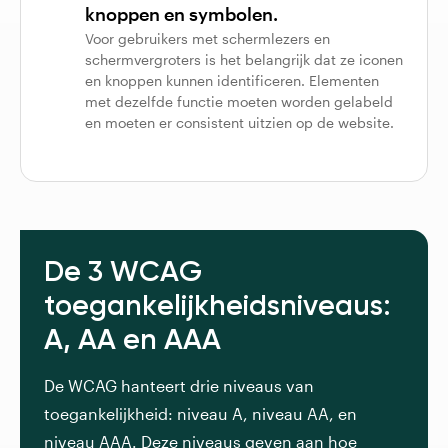
knoppen en symbolen.
Voor gebruikers met schermlezers en
schermvergroters is het belangrijk dat ze iconen
en knoppen kunnen identificeren. Elementen
met dezelfde functie moeten worden gelabeld
en moeten er consistent uitzien op de website.
De 3 WCAG
toegankelijkheidsniveaus:
A, AA en AAA
De WCAG hanteert drie niveaus van
toegankelijkheid: niveau A, niveau AA, en
niveau AAA. Deze niveaus geven aan hoe