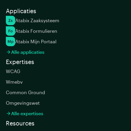
Applicaties
Atabix Zaaksysteem
Atabix Formulieren
Atabix Mijn Portaal
Alle applicaties

Expertises
WCAG
Wmebv
Common Ground
Omgevingswet
Alle expertises

Resources