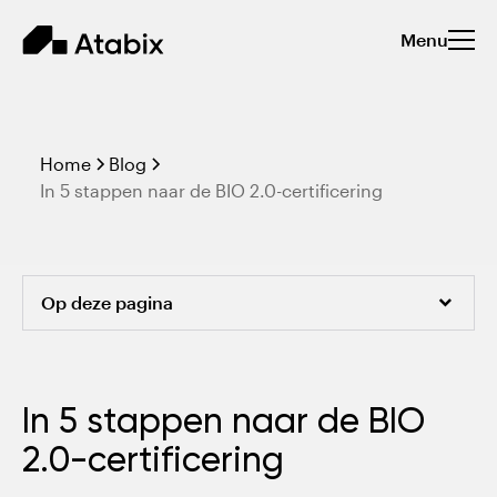
Menu
Home
Blog
In 5 stappen naar de BIO 2.0-certificering
Op deze pagina
Wat is de wet BIO en wat is er nieuw in BIO 2.0?
In 5 stappen naar de BIO
Hoe word ik BIO 2.0-compliant?
2.0-certificering
Stappenplan voorbereiding op BIO 2.0