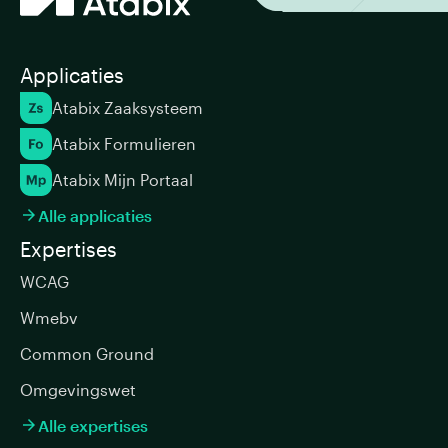
Applicaties
Atabix Zaaksysteem
Atabix Formulieren
Atabix Mijn Portaal
Alle applicaties

Expertises
WCAG
Wmebv
Common Ground
Omgevingswet
Alle expertises
